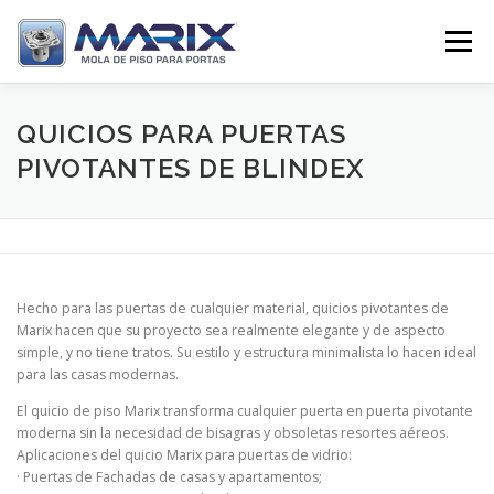
Pular
para
Menu
o
conteúdo
SOBRE
PRODUTOS
TV MARIX
QUICIOS PARA PUERTAS
PIVOTANTES DE BLINDEX
DISTRIBUIDORES
CONTATO
Hecho para las puertas de cualquier material, quicios pivotantes de
Marix hacen que su proyecto sea realmente elegante y de aspecto
simple, y no tiene tratos. Su estilo y estructura minimalista lo hacen ideal
para las casas modernas.
El quicio de piso Marix transforma cualquier puerta en puerta pivotante
moderna sin la necesidad de bisagras y obsoletas resortes aéreos.
Aplicaciones del quicio Marix para puertas de vidrio:
· Puertas de Fachadas de casas y apartamentos;