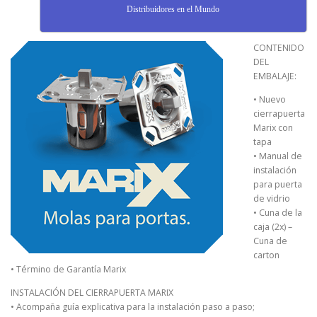
Distribuidores en el Mundo
CONTENIDO
DEL
EMBALAJE:
• Nuevo
cierrapuerta
Marix con
tapa
• Manual de
instalación
para puerta
de vidrio
• Cuna de la
caja (2x) –
Cuna de
carton
• Término de Garantía Marix
INSTALACIÓN DEL CIERRAPUERTA MARIX
• Acompaña guía explicativa para la instalación paso a paso;