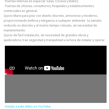
· Puertas internas en especial: Salas, Cocinas y Baños;
· Puertas de oficinas, consultorios, hospitales y establecimientos
comerciales en general.
Quicio Marix para piso con diseño discreto, armonioso y moderno,
proporcionando belleza y elegancia a cualquier ambiente. Su tamaño
reducido es discreto y al mismo tiempo robusto, sin necesidad de
mantenimiento.
Quicio de fácil instalación, sin necesidad de grandes obras y
quebradora, trae seguridad y tranquilidad a la hora de instalar y operar.
Assista a este vídeo no YouTube
.