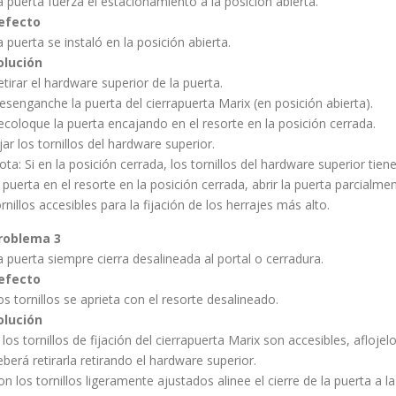
a puerta fuerza el estacionamiento a la posición abierta.
efecto
a puerta se instaló en la posición abierta.
olución
etirar el hardware superior de la puerta.
esenganche la puerta del cierrapuerta Marix (en posición abierta).
ecoloque la puerta encajando en el resorte en la posición cerrada.
ijar los tornillos del hardware superior.
ota: Si en la posición cerrada, los tornillos del hardware superior ti
a puerta en el resorte en la posición cerrada, abrir la puerta parcialme
ornillos accesibles para la fijación de los herrajes más alto.
roblema 3
a puerta siempre cierra desalineada al portal o cerradura.
efecto
os tornillos se aprieta con el resorte desalineado.
olución
i los tornillos de fijación del cierrapuerta Marix son accesibles, aflojelo
eberá retirarla retirando el hardware superior.
on los tornillos ligeramente ajustados alinee el cierre de la puerta a la