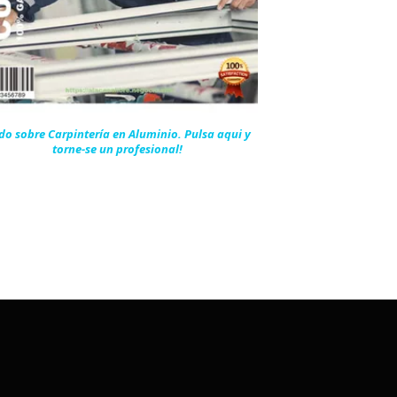
do sobre Carpintería en Aluminio. Pulsa aqui y
torne-se un profesional!