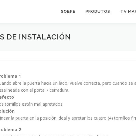
SOBRE
PRODUTOS
TV MA
S DE INSTALACIÓN
roblema 1
uando abre la puerta hacia un lado, vuelve correcta, pero cuando se ab
esalineada con el portal / cerradura.
efecto
os tornillos están mal apretados.
olución
linear la puerta en la posición ideal y apretar los cuatro (4) tornillos 
roblema 2