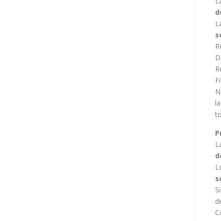
L
d
L
s
R
D
R
F
N
l
t
P
L
d
L
s
S
d
C