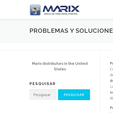
Pular
para
o
conteúdo
PROBLEMAS Y SOLUCIONE
P
Marix distributors in the United
C
States
d
d
PESQUISAR
L
Pesquisar
s
por:
A
P