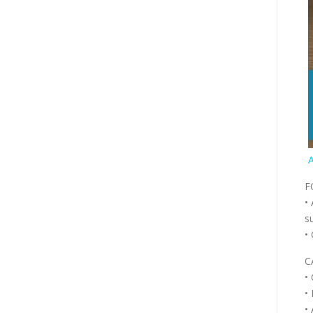
A
F
•
s
•
C
•
•
•