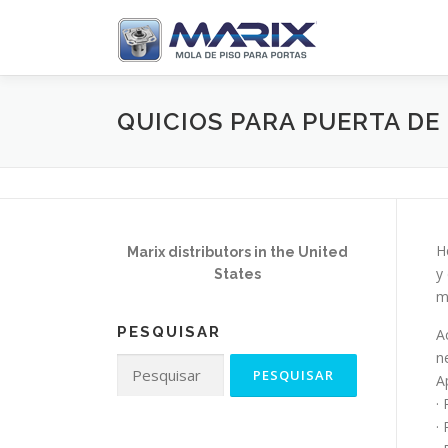
Pular
para
o
conteúdo
QUICIOS PARA PUERTA DE
H
Marix distributors in the United
y
States
m
PESQUISAR
A
n
Pesquisar
A
por:
·
·