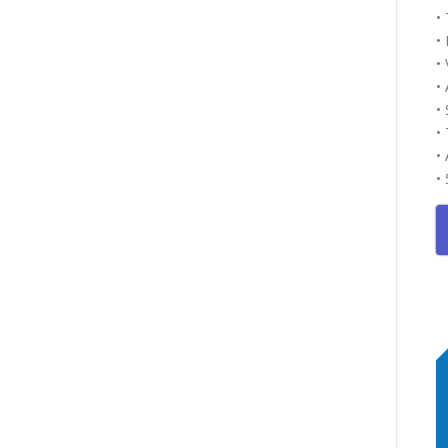
•
•
•
•
•
•
•
•