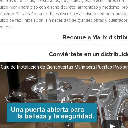
 Puertas de oficinas, consultorios, hospitales y establecimientos comer
uicio Marix para piso con diseño discreto, armonioso y moderno, pro
mbiente. Su tamaño reducido es discreto y al mismo tiempo robusto,
uicio de fácil instalación, sin necesidad de grandes obras y quebradora
 operar.
Become a Marix distribu
Conviértete en un distribuid
Guía de Instalación de Cierrapuertas Marix para Puertas Pivotan