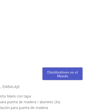
Distribuidores en el
Mundo
 EMBALAJE:
erta Marix con tapa
 para puerta de madera / aluminio (3x)
alación para puerta de madera