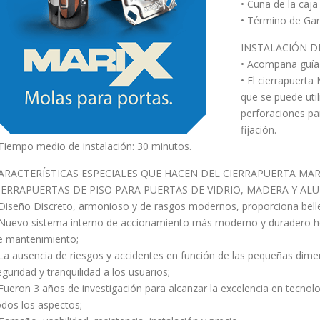
• Cuna de la caja
• Término de Gar
INSTALACIÓN D
• Acompaña guía e
• El cierrapuert
que se puede util
perforaciones par
fijación.
 Tiempo medio de instalación: 30 minutos.
ARACTERÍSTICAS ESPECIALES QUE HACEN DEL CIERRAPUERTA MAR
IERRAPUERTAS DE PISO PARA PUERTAS DE VIDRIO, MADERA Y ALU
 Diseño Discreto, armonioso y de rasgos modernos, proporciona belle
 Nuevo sistema interno de accionamiento más moderno y duradero hec
e mantenimiento;
 La ausencia de riesgos y accidentes en función de las pequeñas dime
eguridad y tranquilidad a los usuarios;
 Fueron 3 años de investigación para alcanzar la excelencia en tecnol
odos los aspectos;