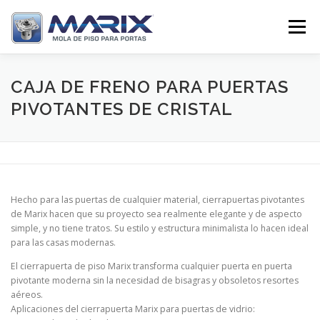
Pular
para
Menu
o
conteúdo
SOBRE
PRODUTOS
TV MARIX
CAJA DE FRENO PARA PUERTAS
PIVOTANTES DE CRISTAL
DISTRIBUIDORES
CONTATO
Hecho para las puertas de cualquier material, cierrapuertas pivotantes
de Marix hacen que su proyecto sea realmente elegante y de aspecto
simple, y no tiene tratos. Su estilo y estructura minimalista lo hacen ideal
para las casas modernas.
El cierrapuerta de piso Marix transforma cualquier puerta en puerta
pivotante moderna sin la necesidad de bisagras y obsoletos resortes
aéreos.
Aplicaciones del cierrapuerta Marix para puertas de vidrio: