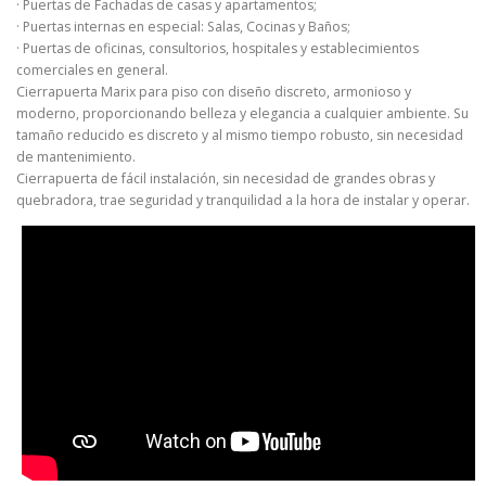
· Puertas de Fachadas de casas y apartamentos;
· Puertas internas en especial: Salas, Cocinas y Baños;
· Puertas de oficinas, consultorios, hospitales y establecimientos
comerciales en general.
Cierrapuerta Marix para piso con diseño discreto, armonioso y
moderno, proporcionando belleza y elegancia a cualquier ambiente. Su
tamaño reducido es discreto y al mismo tiempo robusto, sin necesidad
de mantenimiento.
Cierrapuerta de fácil instalación, sin necesidad de grandes obras y
quebradora, trae seguridad y tranquilidad a la hora de instalar y operar.