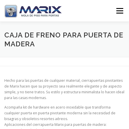
Pular
para
Menu
o
conteúdo
SOBRE
PRODUTOS
TV MARIX
CAJA DE FRENO PARA PUERTA DE
MADERA
DISTRIBUIDORES
CONTATO
Hecho para las puertas de cualquier material, cierrapuertas pivotantes
de Marix hacen que su proyecto sea realmente elegante y de aspecto
simple, y no tiene tratos. Su estilo y estructura minimalista lo hacen ideal
para las casas modernas.
Acompaña kit de hardware en acero inoxidable que transforma
cualquier puerta en puerta pivotante moderna sin la necesidad de
bisagras y obsoletos resortes aéreos.
Aplicaciones del cierrapuerta Marix para puertas de madera: