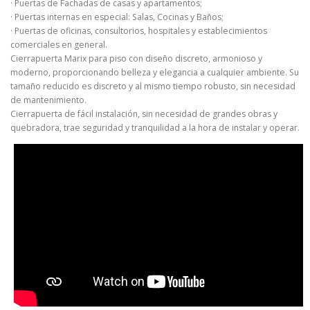
· Puertas de Fachadas de casas y apartamentos;
· Puertas internas en especial: Salas, Cocinas y Baños;
· Puertas de oficinas, consultorios, hospitales y establecimientos
comerciales en general.
Cierrapuerta Marix para piso con diseño discreto, armonioso y
moderno, proporcionando belleza y elegancia a cualquier ambiente. Su
tamaño reducido es discreto y al mismo tiempo robusto, sin necesidad
de mantenimiento.
Cierrapuerta de fácil instalación, sin necesidad de grandes obras y
quebradora, trae seguridad y tranquilidad a la hora de instalar y operar.