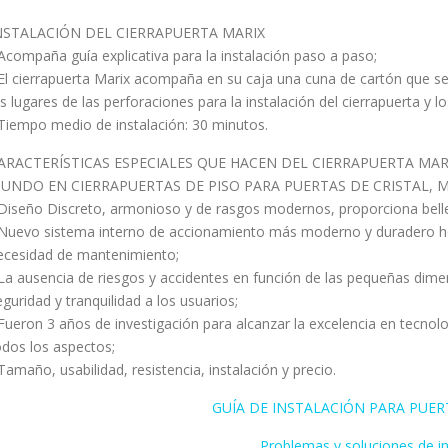
NSTALACIÓN DEL CIERRAPUERTA MARIX
 Acompaña guía explicativa para la instalación paso a paso;
 El cierrapuerta Marix acompaña en su caja una cuna de cartón que se 
os lugares de las perforaciones para la instalación del cierrapuerta y los
 Tiempo medio de instalación: 30 minutos.
ARACTERÍSTICAS ESPECIALES QUE HACEN DEL CIERRAPUERTA MARI
UNDO EN CIERRAPUERTAS DE PISO PARA PUERTAS DE CRISTAL, M
 Diseño Discreto, armonioso y de rasgos modernos, proporciona belle
 Nuevo sistema interno de accionamiento más moderno y duradero hec
ecesidad de mantenimiento;
 La ausencia de riesgos y accidentes en función de las pequeñas dime
eguridad y tranquilidad a los usuarios;
 Fueron 3 años de investigación para alcanzar la excelencia en tecnol
odos los aspectos;
 Tamaño, usabilidad, resistencia, instalación y precio.
GUÍA DE INSTALACIÓN PARA PUER
Problemas y soluciones de in