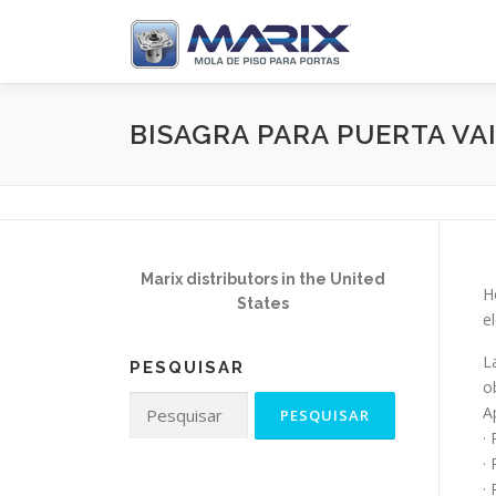
Pular
para
o
conteúdo
BISAGRA PARA PUERTA VAI
Marix distributors in the United
H
States
e
L
PESQUISAR
o
Pesquisar
A
por:
·
·
·