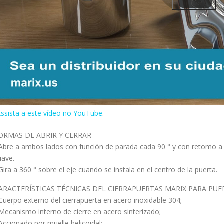
ssista a este vídeo no YouTube
.
ORMAS DE ABRIR Y CERRAR
 Abre a ambos lados con función de parada cada 90 ° y con retomo a l
uave.
 Gira a 360 ° sobre el eje cuando se instala en el centro de la puerta.
ARACTERÍSTICAS TÉCNICAS DEL CIERRAPUERTAS MARIX PARA PUE
 Cuerpo externo del cierrapuerta en acero inoxidable 304;
 Mecanismo interno de cierre en acero sinterizado;
 Accionado por muelle helicoidal;