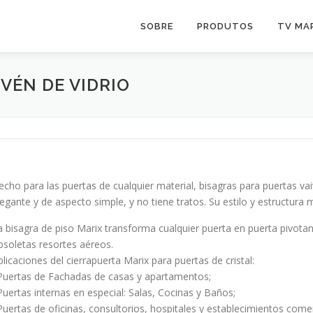
SOBRE
PRODUTOS
TV MA
VÉN DE VIDRIO
echo para las puertas de cualquier material, bisagras para puertas v
legante y de aspecto simple, y no tiene tratos. Su estilo y estructura
a bisagra de piso Marix transforma cualquier puerta en puerta pivota
bsoletas resortes aéreos.
plicaciones del cierrapuerta Marix para puertas de cristal:
 Puertas de Fachadas de casas y apartamentos;
 Puertas internas en especial: Salas, Cocinas y Baños;
 Puertas de oficinas, consultorios, hospitales y establecimientos comer