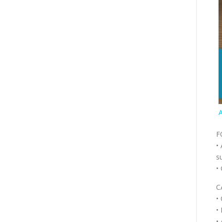
A
F
•
s
•
C
•
•
•