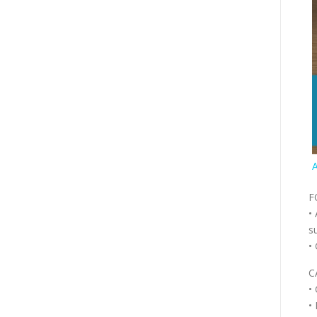
A
F
•
s
•
C
•
•