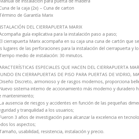
 Manual de instalación para puerta de madera
 Cuna de la caja (2x) – Cuna de carton
 Término de Garantía Marix
NSTALACIÓN DEL CIERRAPUERTA MARIX
 Acompaña guía explicativa para la instalación paso a paso;
 El cierrapuerta Marix acompaña en su caja una cuna de cartón que se 
os lugares de las perforaciones para la instalación del cierrapuerta y los
 Tiempo medio de instalación: 30 minutos.
ARACTERÍSTICAS ESPECIALES QUE HACEN DEL CIERRAPUERTA MARI
UNDO EN CIERRAPUERTAS DE PISO PARA PUERTAS DE VIDRIO, MA
 Diseño Discreto, armonioso y de rasgos modernos, proporciona belle
 Nuevo sistema interno de accionamiento más moderno y duradero hec
e mantenimiento;
 La ausencia de riesgos y accidentes en función de las pequeñas dime
eguridad y tranquilidad a los usuarios;
 Fueron 3 años de investigación para alcanzar la excelencia en tecnol
odos los aspectos;
 Tamaño, usabilidad, resistencia, instalación y precio.