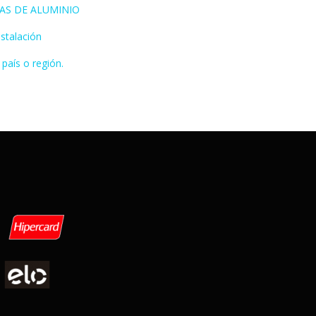
AS DE ALUMINIO
stalación
 país o región.