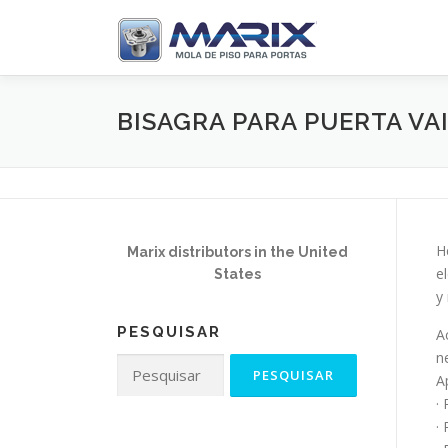
Pular
para
o
conteúdo
BISAGRA PARA PUERTA VA
H
Marix distributors in the United
e
States
y
PESQUISAR
A
n
Pesquisar
A
por:
·
·