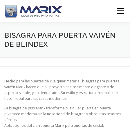
Pular
para
Menu
o
conteúdo
SOBRE
PRODUTOS
TV MARIX
BISAGRA PARA PUERTA VAIVÉN
DE BLINDEX
DISTRIBUIDORES
CONTATO
Hecho para las puertas de cualquier material, bisagras para puertas
vaivén Marix hacen que su proyecto sea realmente elegante y de
aspecto simple, y no tiene tratos. Su estilo y estructura minimalista lo
hacen ideal para las casas modernas.
La bisagra de piso Marix transforma cualquier puerta en puerta
pivotante moderna sin la necesidad de bisagras y obsoletas resortes
aéreos.
Aplicaciones del cierrapuerta Marix para puertas de cristal: