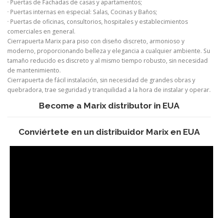
· Puertas de Fachadas de casas y apartamentos;
· Puertas internas en especial: Salas, Cocinas y Baños;
· Puertas de oficinas, consultorios, hospitales y establecimientos
comerciales en general.
Cierrapuerta Marix para piso con diseño discreto, armonioso y
moderno, proporcionando belleza y elegancia a cualquier ambiente. Su
tamaño reducido es discreto y al mismo tiempo robusto, sin necesidad
de mantenimiento.
Cierrapuerta de fácil instalación, sin necesidad de grandes obras y
quebradora, trae seguridad y tranquilidad a la hora de instalar y operar.
Become a Marix distributor in EUA
Conviértete en un distribuidor Marix en EUA