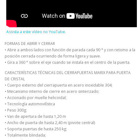
Assista a este vídeo no YouTube
.
FORMAS DE ABRIR Y CERRAR
• Abre a ambos lados con función de parada cada 90 ° y con retomo a la
posición cerrada ocurriendo de forma ligera y suave.
• Gira a 360 ° sobre el eje cuando se instala en el centro de la puerta.
CARACTERÍSTICAS TÉCNICAS DEL CIERRAPUERTAS MARIX PARA PUERTA
DE CRISTAL
• Cuerpo externo del cierrapuerta en acero inoxidable 304;
• Mecanismo interno de cierre en acero sinterizado;
• Accionado por muelle helicoidal;
• Tecnología automovilística
• Peso 300g;
• Van de apertura de hasta 1,20 m
• Ancho de puerta de hasta 2,40 m (pivote central)
• Soporta puertas de hasta 250 kg;
• Totalmente blindada;