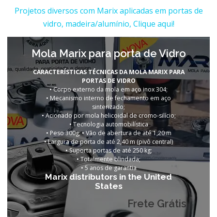
Projetos diversos com Marix aplicadas em portas de
vidro, madeira/alumínio, Clique aqui!
Mola Marix para porta de Vidro
CARACTERÍSTICAS TÉCNICAS DA MOLA MARIX PARA
PORTAS DE VIDRO
• Corpo externo da mola em aço inox 304;
• Mecanismo interno de fechamento em aço
sinterizado;
• Acionado por mola helicoidal de cromo-silício;
• Tecnologia automobilística
• Peso 300g; • Vão de abertura de até 1,20 m
• Largura de porta de até 2,40 m (pivô central)
• Suporta portas de até 250 kg;
• Totalmente blindada;
•
5 anos de garantia
Marix distributors in the United
States
Frete Grátis