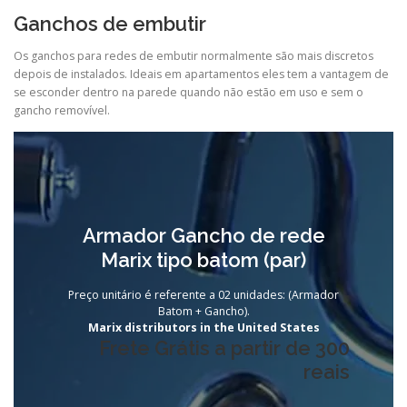
Ganchos de embutir
Os ganchos para redes de embutir normalmente são mais discretos
depois de instalados. Ideais em apartamentos eles tem a vantagem de
se esconder dentro na parede quando não estão em uso e sem o
gancho removível.
Armador Gancho de rede
Marix tipo batom (par)
Preço unitário é referente a 02 unidades: (Armador
Batom + Gancho).
Marix distributors in the United States
Frete Grátis a partir de 300
reais