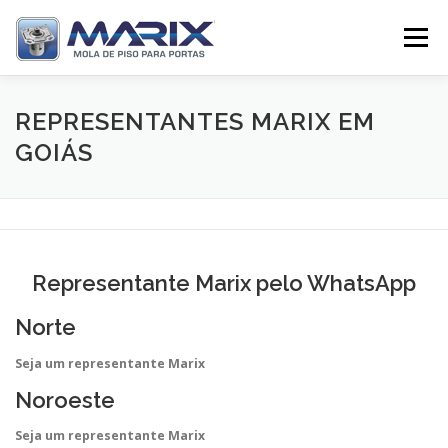
Pular
para
Menu
o
conteúdo
SOBRE
PRODUTOS
TV MARIX
REPRESENTANTES MARIX EM
GOIÁS
DISTRIBUIDORES
CONTATO
Representante Marix pelo WhatsApp
Norte
Seja um representante Marix
Noroeste
Seja um representante Marix