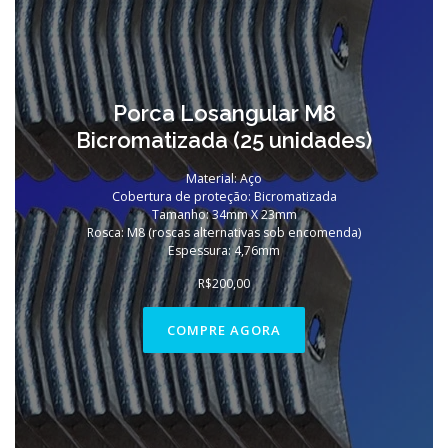
Porca Losangular M8
Bicromatizada (25 unidades)
Material: Aço
Cobertura de proteção: Bicromatizada
Tamanho: 34mm X 23mm
Rosca: M8 (roscas alternativas sob encomenda)
Espessura: 4,76mm
R$
200,00
COMPRE AGORA