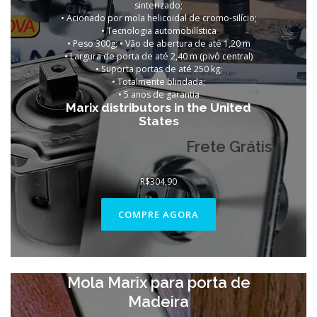
sinterizado;
• Acionado por mola helicoidal de cromo-silício;
• Tecnologia automobilística
• Peso 300g; • Vão de abertura de até 1,20 m
• Largura de porta de até 2,40 m (pivô central)
• Suporta portas de até 250 kg;
• Totalmente blindada;
•
5 anos de garantia
Marix distributors in the United
States
Frete Grátis
R$
304,90
COMPRE AGORA
Mola Marix para porta de
Madeira