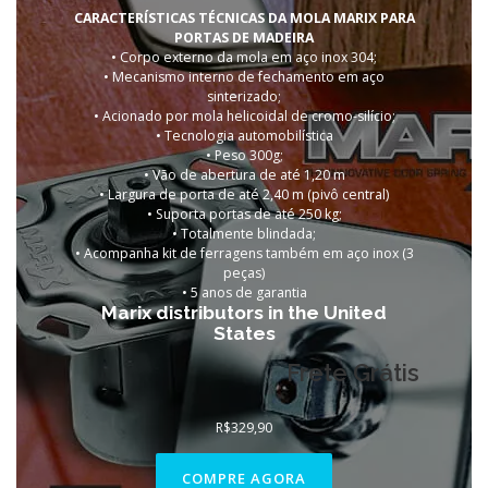
CARACTERÍSTICAS TÉCNICAS DA MOLA MARIX PARA
PORTAS DE MADEIRA
• Corpo externo da mola em aço inox 304;
• Mecanismo interno de fechamento em aço
sinterizado;
• Acionado por mola helicoidal de cromo-silício;
• Tecnologia automobilística
• Peso 300g;
• Vão de abertura de até 1,20 m
• Largura de porta de até 2,40 m (pivô central)
• Suporta portas de
até 250 kg;
• Totalmente blindada;
• Acompanha kit de ferragens também em aço inox (3
peças)
•
5 anos de garantia
Marix distributors in the United
States
Frete Grátis
R$
329,90
COMPRE AGORA