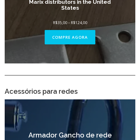
Marix distributors in the United
States
Faixa
R$
35,00
–
R$
124,00
de
preço:
R$35,00
COMPRE AGORA
através
R$124,00
Acessórios para redes
Armador Gancho de rede