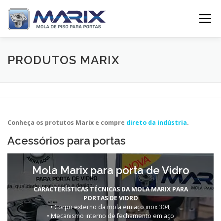
Pular
para
Menu
o
conteúdo
SOBRE
PRODUTOS
TV MARIX
PRODUTOS MARIX
DISTRIBUIDORES
CONTATO
Conheça os protutos Marix e compre
direto da indústria
.
Acessórios para portas
Mola Marix para porta de Vidro
CARACTERÍSTICAS TÉCNICAS DA MOLA MARIX PARA
PORTAS DE VIDRO
• Corpo externo da mola em aço inox 304;
• Mecanismo interno de fechamento em aço