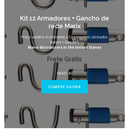
Kit 12 Armadores + Gancho de
rede Marix
Preço unitário é referente a 12 conjuntos: (Armador
Batom + Gancho).
Marix distributors in the United States
Frete Grátis
R$
437,40
COMPRE AGORA