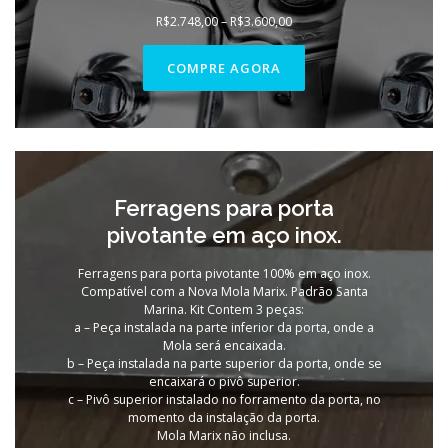
Faixa
R$
2.748,00
–
R$
3.600,00
de
preço:
R$2.748,00
COMPRE AGORA
através
R$3.600,00
Ferragens para porta
pivotante em aço inox.
Ferragens para porta pivotante 100% em aço inox.
Compatível com a Nova Mola Marix. Padrão Santa
Marina. Kit Contem 3 peças:
a – Peça instalada na parte inferior da porta, onde a
Mola será encaixada.
b – Peça instalada na parte superior da porta, onde se
encaixará o pivô superior.
c – Pivô superior instalado no forramento da porta, no
momento da instalação da porta.
Mola Marix não inclusa.