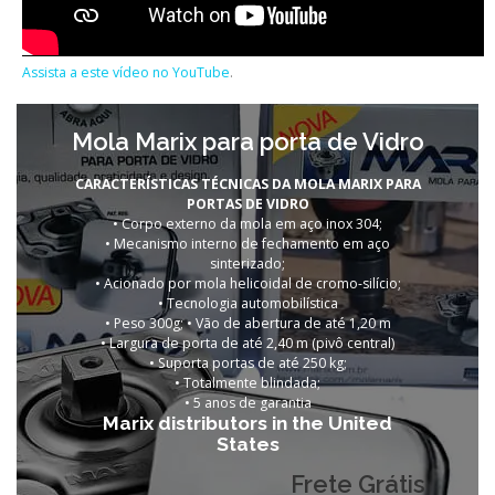
Assista a este vídeo no YouTube
.
Mola Marix para porta de Vidro
CARACTERÍSTICAS TÉCNICAS DA MOLA MARIX PARA
PORTAS DE VIDRO
• Corpo externo da mola em aço inox 304;
• Mecanismo interno de fechamento em aço
sinterizado;
• Acionado por mola helicoidal de cromo-silício;
• Tecnologia automobilística
• Peso 300g; • Vão de abertura de até 1,20 m
• Largura de porta de até 2,40 m (pivô central)
• Suporta portas de até 250 kg;
• Totalmente blindada;
•
5 anos de garantia
Marix distributors in the United
States
Frete Grátis