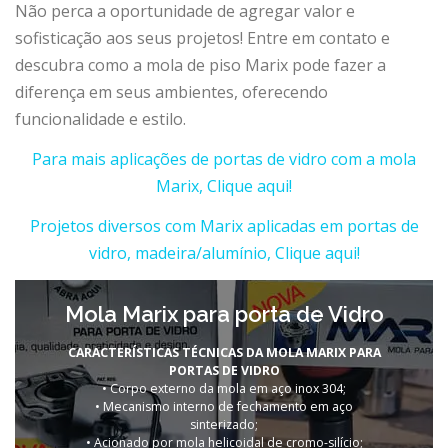
Não perca a oportunidade de agregar valor e
sofisticação aos seus projetos! Entre em contato e
descubra como a mola de piso Marix pode fazer a
diferença em seus ambientes, oferecendo
funcionalidade e estilo.
Para mais aplicações de portas de vidro com a mola
Marix, Clique aqui!
Projetos diversos com Marix aplicadas em portas de
vidro, madeira/alumínio, Clique aqui!
Mola Marix para porta de Vidro
CARACTERÍSTICAS TÉCNICAS DA MOLA MARIX PARA
PORTAS DE VIDRO
• Corpo externo da mola em aço inox 304;
• Mecanismo interno de fechamento em aço
sinterizado;
• Acionado por mola helicoidal de cromo-silício;