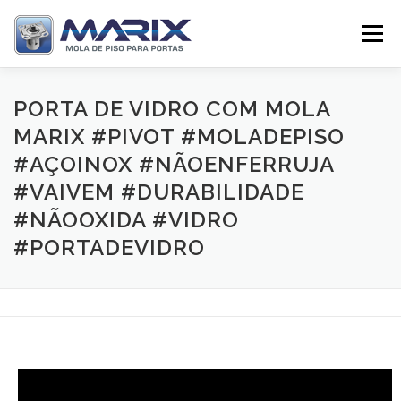
Pular
para
Menu
o
conteúdo
SOBRE
PRODUTOS
TV MARIX
PORTA DE VIDRO COM MOLA
MARIX #PIVOT #MOLADEPISO
#AÇOINOX #NÃOENFERRUJA
DISTRIBUIDORES
CONTATO
#VAIVEM #DURABILIDADE
#NÃOOXIDA #VIDRO
#PORTADEVIDRO