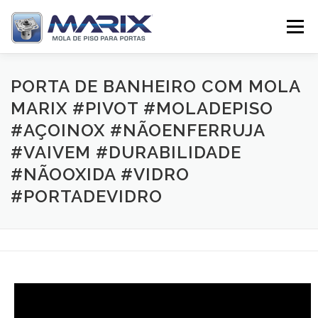
Pular
para
Menu
o
conteúdo
SOBRE
PRODUTOS
TV MARIX
PORTA DE BANHEIRO COM MOLA
MARIX #PIVOT #MOLADEPISO
#AÇOINOX #NÃOENFERRUJA
DISTRIBUIDORES
CONTATO
#VAIVEM #DURABILIDADE
#NÃOOXIDA #VIDRO
#PORTADEVIDRO