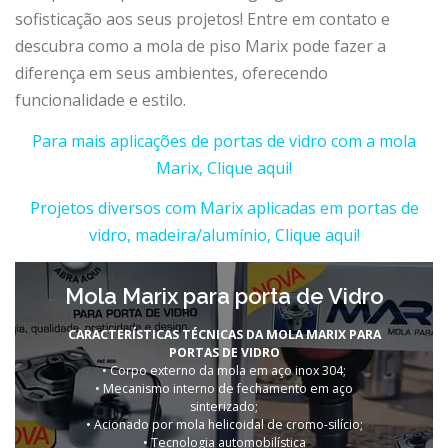
sofisticação aos seus projetos! Entre em contato e
descubra como a mola de piso Marix pode fazer a
diferença em seus ambientes, oferecendo
funcionalidade e estilo.
Para mais aplicações de portas de vidro com a mola
Marix, Clique aqui!
Projetos diversos com Marix aplicadas em portas de
vidro, madeira/alumínio, Clique aqui!
Mola Marix para porta de Vidro
CARACTERÍSTICAS TÉCNICAS DA MOLA MARIX PARA
PORTAS DE VIDRO
• Corpo externo da mola em aço inox 304;
• Mecanismo interno de fechamento em aço
sinterizado;
• Acionado por mola helicoidal de cromo-silício;
• Tecnologia automobilística