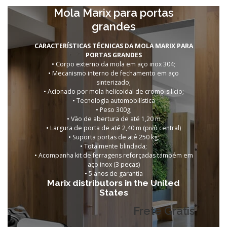
Mola Marix para portas
grandes
CARACTERÍSTICAS TÉCNICAS DA MOLA MARIX PARA
PORTAS GRANDES
• Corpo externo da mola em aço inox 304;
• Mecanismo interno de fechamento em aço
sinterizado;
• Acionado por mola helicoidal de cromo-silício;
• Tecnologia automobilística
• Peso 300g;
• Vão de abertura de até 1,20 m
• Largura de porta de até 2,40 m (pivô central)
• Suporta portas de até 250 kg;
• Totalmente blindada;
• Acompanha kit de ferragens reforçadas também em
aço inox (3 peças)
•
5 anos de garantia
Marix distributors in the United
States
Frete Grátis