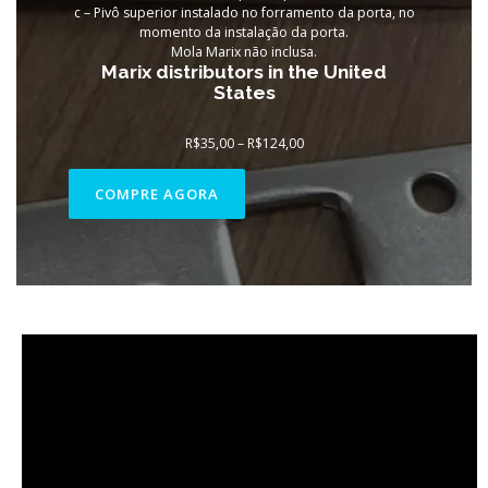
c – Pivô superior instalado no forramento da porta, no
momento da instalação da porta.
Mola Marix não inclusa.
Marix distributors in the United
States
Faixa
R$
35,00
–
R$
124,00
de
preço:
R$35,00
COMPRE AGORA
através
R$124,00