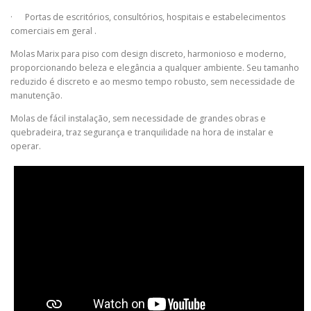
·
Portas de escritórios, consultórios, hospitais e estabelecimentos
comerciais em geral .
Molas Marix para piso com design discreto, harmonioso e moderno,
proporcionando beleza e elegância a qualquer ambiente. Seu tamanho
reduzido é discreto e ao mesmo tempo robusto, sem necessidade de
manutenção.
Molas de fácil instalação, sem necessidade de grandes obras e
quebradeira, traz segurança e tranquilidade na hora de instalar e
operar.