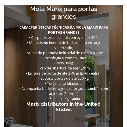
Mola Marix para portas
grandes
CARACTERÍSTICAS TÉCNICAS DA MOLA MARIX PARA
PORTAS GRANDES
• Corpo externo da mola em aço inox 304;
• Mecanismo interno de fechamento em aço
sinterizado;
• Acionado por mola helicoidal de cromo-silício;
• Tecnologia automobilística
• Peso 300g;
• Vão de abertura de até 1,20 m
• Largura de porta de até 2,40 m (pivô central)
• Suporta portas de até 250 kg;
• Totalmente blindada;
• Acompanha kit de ferragens reforçadas também em
aço inox (3 peças)
•
5 anos de garantia
Marix distributors in the United
States
Frete Grátis