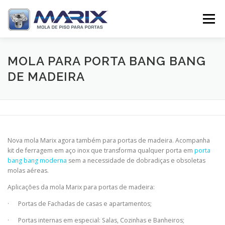
Pular
para
Menu
o
conteúdo
SOBRE
PRODUTOS
TV MARIX
MOLA PARA PORTA BANG BANG
DE MADEIRA
DISTRIBUIDORES
CONTATO
Nova mola Marix agora também para portas de madeira. Acompanha
kit de ferragem em aço inox que transforma qualquer porta em
porta
bang bang moderna
sem a necessidade de dobradiças e obsoletas
molas aéreas.
Aplicações da mola Marix para portas de madeira:
·
Portas de Fachadas de casas e apartamentos;
·
Portas internas em especial: Salas, Cozinhas e Banheiros;