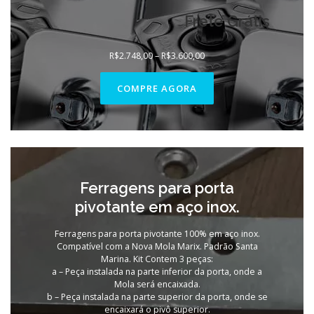
Frete Grátis
Faixa
R$
2.748,00
–
R$
3.600,00
de
preço:
R$2.748,00
COMPRE AGORA
através
R$3.600,00
Ferragens para porta
pivotante em aço inox.
Ferragens para porta pivotante 100% em aço inox.
Compatível com a Nova Mola Marix. Padrão Santa
Marina. Kit Contem 3 peças:
a – Peça instalada na parte inferior da porta, onde a
Mola será encaixada.
b – Peça instalada na parte superior da porta, onde se
encaixará o pivô superior.