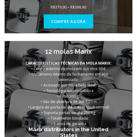
Faixa
R$
379,90
–
R$
399,90
de
preço:
R$379,90
COMPRE AGORA
através
R$399,90
12 molas Marix
CARACTERÍSTICAS TÉCNICAS DA MOLA MARIX:
• Corpo externo da mola em aço inox 304;
• Mecanismo interno de fechamento em aço
sinterizado;
• Acionado por mola helicoidal;
• Tecnologia automobilística
• Peso 300 g;
• Vão de abertura de até 1,20 m
• Largura de porta de até 2,40 m (pivô central)
• Suporta portas de até 250 kg;
• Totalmente blindada;
• 5 anos de garantia
Marix distributors in the United
States