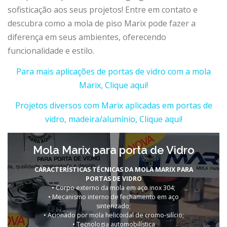
sofisticação aos seus projetos! Entre em contato e
descubra como a mola de piso Marix pode fazer a
diferença em seus ambientes, oferecendo
funcionalidade e estilo.
Para mais aplicações de portas de vidro com a mola
Marix, Clique aqui!
Projetos diversos com Marix aplicadas em portas de
vidro, madeira/alumínio, Clique aqui!
Mola Marix para porta de Vidro
CARACTERÍSTICAS TÉCNICAS DA MOLA MARIX PARA
PORTAS DE VIDRO
• Corpo externo da mola em aço inox 304;
• Mecanismo interno de fechamento em aço
sinterizado;
• Acionado por mola helicoidal de cromo-silício;
• Tecnologia automobilística