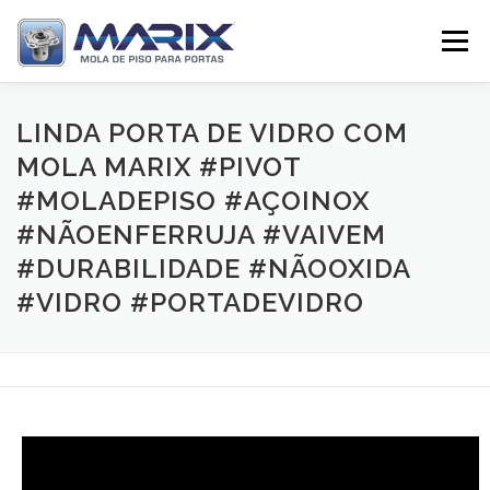
Pular
para
Menu
o
conteúdo
SOBRE
PRODUTOS
TV MARIX
LINDA PORTA DE VIDRO COM
MOLA MARIX #PIVOT
#MOLADEPISO #AÇOINOX
DISTRIBUIDORES
CONTATO
#NÃOENFERRUJA #VAIVEM
#DURABILIDADE #NÃOOXIDA
#VIDRO #PORTADEVIDRO