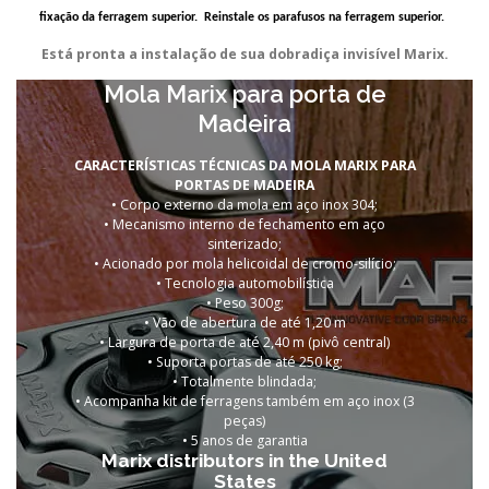
fixação da ferragem superior. Reinstale os parafusos na ferragem superior.
Está pronta a instalação de sua dobradiça invisível Marix.
Mola Marix para porta de
Madeira
CARACTERÍSTICAS TÉCNICAS DA MOLA MARIX PARA
PORTAS DE MADEIRA
• Corpo externo da mola em aço inox 304;
• Mecanismo interno de fechamento em aço
sinterizado;
• Acionado por mola helicoidal de cromo-silício;
• Tecnologia automobilística
• Peso 300g;
• Vão de abertura de até 1,20 m
• Largura de porta de até 2,40 m (pivô central)
• Suporta portas de
até 250 kg;
• Totalmente blindada;
• Acompanha kit de ferragens também em aço inox (3
peças)
•
5 anos de garantia
Marix distributors in the United
States