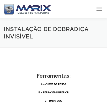
Pular
para
Menu
o
conteúdo
SOBRE
PRODUTOS
TV MARIX
INSTALAÇÃO DE DOBRADIÇA
INVISÍVEL
DISTRIBUIDORES
CONTATO
Ferramentas:
A – CHAVE DE FENDA
B – FERRAGEM INFERIOR
C – PARAFUSO