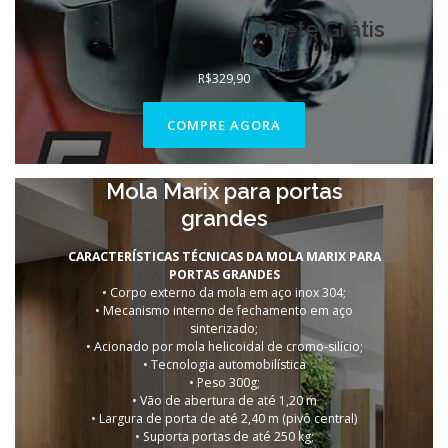
Frete Grátis
R$
329,90
COMPRE AGORA
Mola Marix para portas
grandes
CARACTERÍSTICAS TÉCNICAS DA MOLA MARIX PARA
PORTAS GRANDES
• Corpo externo da mola em aço inox 304;
• Mecanismo interno de fechamento em aço
sinterizado;
• Acionado por mola helicoidal de cromo-silício;
• Tecnologia automobilística
• Peso 300g;
• Vão de abertura de até 1,20 m
• Largura de porta de até 2,40 m (pivô central)
• Suporta portas de até 250 kg;