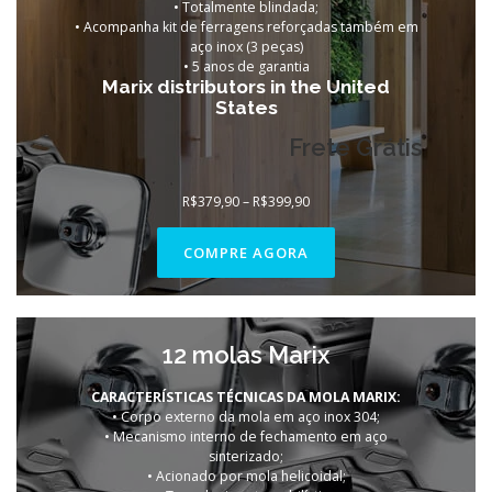
• Totalmente blindada;
• Acompanha kit de ferragens reforçadas também em
aço inox (3 peças)
•
5 anos de garantia
Marix distributors in the United
States
Frete Grátis
Faixa
R$
379,90
–
R$
399,90
de
preço:
R$379,90
COMPRE AGORA
através
R$399,90
12 molas Marix
CARACTERÍSTICAS TÉCNICAS DA MOLA MARIX:
• Corpo externo da mola em aço inox 304;
• Mecanismo interno de fechamento em aço
sinterizado;
• Acionado por mola helicoidal;