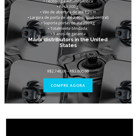
• Tecnologia automobilística
• Peso 300 g;
• Vão de abertura de até 1,20 m
• Largura de porta de até 2,40 m (pivô central)
• Suporta portas de até 250 kg;
• Totalmente blindada;
• 5 anos de garantia
Marix distributors in the United
States
Frete Grátis
Faixa
R$
2.748,00
–
R$
3.600,00
de
preço:
R$2.748,00
COMPRE AGORA
através
R$3.600,00