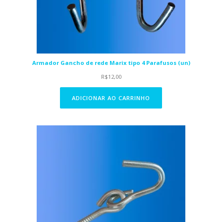
Armador Gancho de rede Marix tipo 4 Parafusos (un)
R$
12,00
ADICIONAR AO CARRINHO