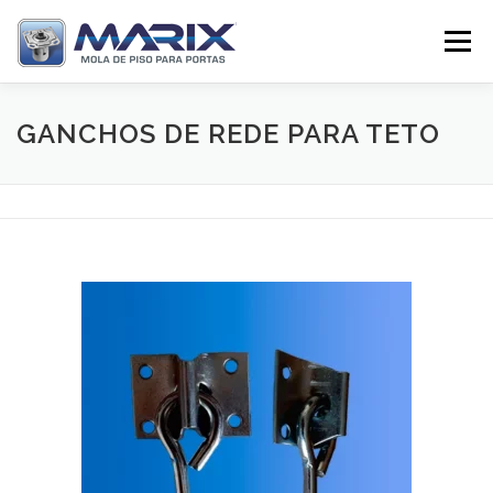
Pular
para
Menu
o
conteúdo
SOBRE
PRODUTOS
TV MARIX
GANCHOS DE REDE PARA TETO
DISTRIBUIDORES
CONTATO