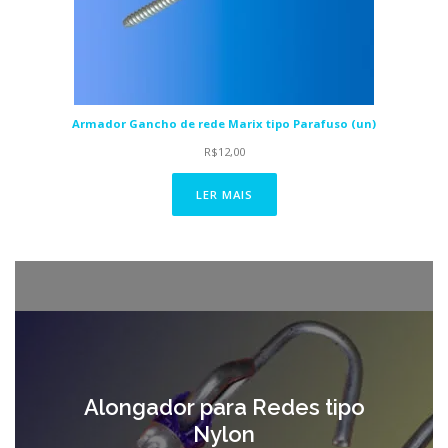
Armador Gancho de rede Marix tipo Parafuso (un)
R$
12,00
LER MAIS
Alongador para Redes tipo
Nylon