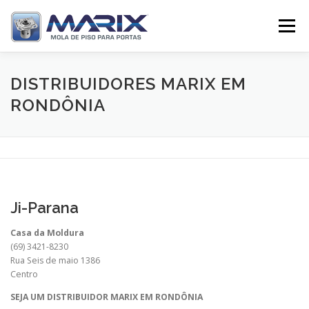
Pular
para
Menu
o
conteúdo
SOBRE
PRODUTOS
TV MARIX
DISTRIBUIDORES MARIX EM
RONDÔNIA
DISTRIBUIDORES
CONTATO
Ji-Parana
Casa da Moldura
(69) 3421-8230
Rua Seis de maio 1386
Centro
SEJA UM DISTRIBUIDOR MARIX EM RONDÔNIA