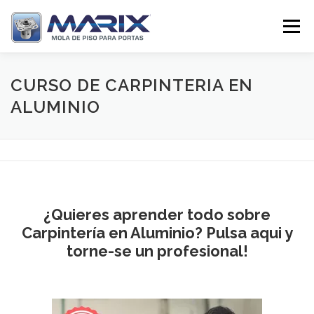
Pular
para
Menu
o
conteúdo
SOBRE
PRODUTOS
TV MARIX
CURSO DE CARPINTERIA EN
ALUMINIO
DISTRIBUIDORES
CONTATO
¿Quieres aprender todo sobre
Carpintería en Aluminio? Pulsa aqui y
torne-se un profesional!