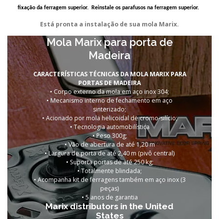
fixação da ferragem superior. Reinstale os parafusos na ferragem superior.
Está pronta a instalação de sua mola Marix.
Mola Marix para porta de
Madeira
CARACTERÍSTICAS TÉCNICAS DA MOLA MARIX PARA
PORTAS DE MADEIRA
• Corpo externo da mola em aço inox 304;
• Mecanismo interno de fechamento em aço
sinterizado;
• Acionado por mola helicoidal de cromo-silício;
• Tecnologia automobilística
• Peso 300g;
• Vão de abertura de até 1,20 m
• Largura de porta de até 2,40 m (pivô central)
• Suporta portas de
até 250 kg;
• Totalmente blindada;
• Acompanha kit de ferragens também em aço inox (3
peças)
•
5 anos de garantia
Marix distributors in the United
States