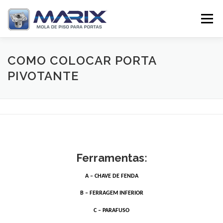
Pular
para
Menu
o
conteúdo
SOBRE
PRODUTOS
TV MARIX
COMO COLOCAR PORTA
PIVOTANTE
DISTRIBUIDORES
CONTATO
Ferramentas:
A – CHAVE DE FENDA
B – FERRAGEM INFERIOR
C – PARAFUSO