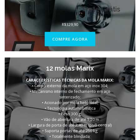
Frete Grátis
R$
329,90
COMPRE AGORA
12 molas Marix
CARACTERÍSTICAS TÉCNICAS DA MOLA MARIX:
• Corpo externo da mola em aço inox 304;
• Mecanismo interno de fechamento em aço
sinterizado;
• Acionado por mola helicoidal;
• Tecnologia automobilística
• Peso 300 g;
• Vão de abertura de até 1,20 m
• Largura de porta de até 2,40 m (pivô central)
• Suporta portas de até 250 kg;
• Totalmente blindada;