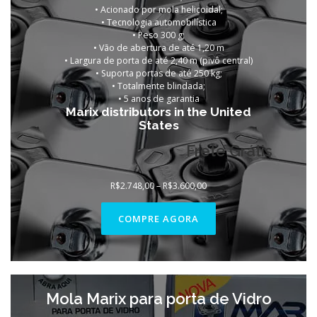
• Acionado por mola helicoidal;
• Tecnologia automobilística
• Peso 300 g;
• Vão de abertura de até 1,20 m
• Largura de porta de até 2,40 m (pivô central)
• Suporta portas de até 250 kg;
• Totalmente blindada;
• 5 anos de garantia
Marix distributors in the United
States
Frete Grátis
Faixa
R$
2.748,00
–
R$
3.600,00
de
preço:
R$2.748,00
COMPRE AGORA
através
R$3.600,00
Mola Marix para porta de Vidro