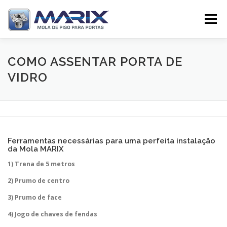
Pular
para
Menu
o
conteúdo
SOBRE
PRODUTOS
TV MARIX
COMO ASSENTAR PORTA DE
VIDRO
DISTRIBUIDORES
CONTATO
Ferramentas necessárias para uma perfeita instalação
da Mola MARIX
1) Trena de 5 metros
2) Prumo de centro
3) Prumo de face
4) Jogo de chaves de fendas