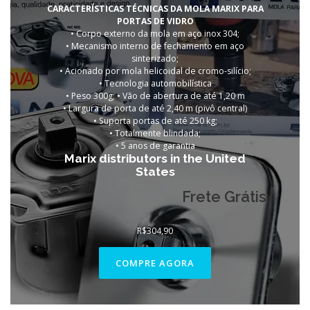
CARACTERÍSTICAS TÉCNICAS DA MOLA MARIX PARA
PORTAS DE VIDRO
• Corpo externo da mola em aço inox 304;
• Mecanismo interno de fechamento em aço
sinterizado;
• Acionado por mola helicoidal de cromo-silício;
• Tecnologia automobilística
• Peso 300g; • Vão de abertura de até 1,20 m
• Largura de porta de até 2,40 m (pivô central)
• Suporta portas de até 250 kg;
• Totalmente blindada;
•
5 anos de garantia
Marix distributors in the United
States
Frete Grátis
R$
304,90
COMPRE AGORA