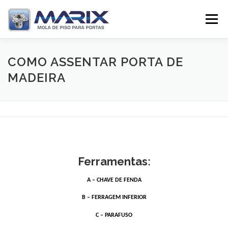
Pular
para
Menu
o
conteúdo
SOBRE
PRODUTOS
TV MARIX
COMO ASSENTAR PORTA DE
MADEIRA
DISTRIBUIDORES
CONTATO
Ferramentas:
A – CHAVE DE FENDA
B – FERRAGEM INFERIOR
C – PARAFUSO