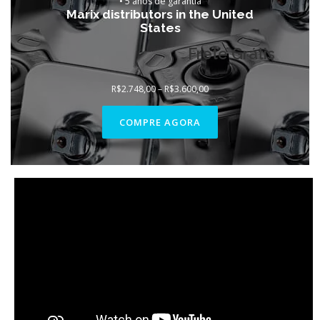
• 5 anos de garantia
Marix distributors in the United
States
Frete Grátis
Faixa
R$
2.748,00
–
R$
3.600,00
de
preço:
R$2.748,00
COMPRE AGORA
através
R$3.600,00