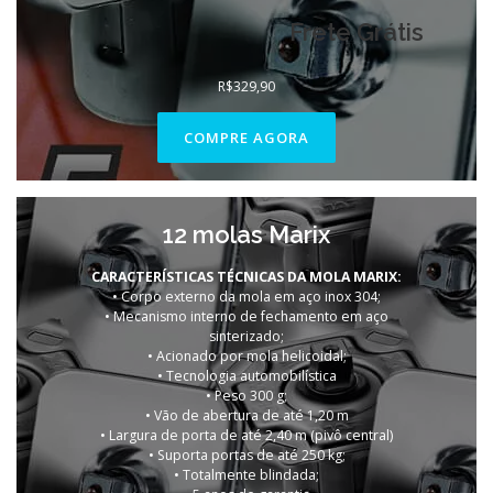
Frete Grátis
R$
329,90
COMPRE AGORA
12 molas Marix
CARACTERÍSTICAS TÉCNICAS DA MOLA MARIX:
• Corpo externo da mola em aço inox 304;
• Mecanismo interno de fechamento em aço
sinterizado;
• Acionado por mola helicoidal;
• Tecnologia automobilística
• Peso 300 g;
• Vão de abertura de até 1,20 m
• Largura de porta de até 2,40 m (pivô central)
• Suporta portas de até 250 kg;
• Totalmente blindada;