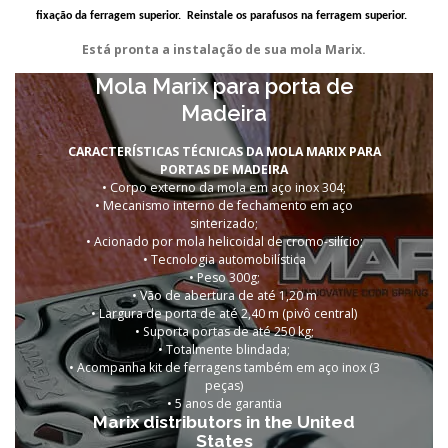
fixação da ferragem superior. Reinstale os parafusos na ferragem superior.
Está pronta a instalação de sua mola Marix.
Mola Marix para porta de
Madeira
CARACTERÍSTICAS TÉCNICAS DA MOLA MARIX PARA
PORTAS DE MADEIRA
• Corpo externo da mola em aço inox 304;
• Mecanismo interno de fechamento em aço
sinterizado;
• Acionado por mola helicoidal de cromo-silício;
• Tecnologia automobilística
• Peso 300g;
• Vão de abertura de até 1,20 m
• Largura de porta de até 2,40 m (pivô central)
• Suporta portas de
até 250 kg;
• Totalmente blindada;
• Acompanha kit de ferragens também em aço inox (3
peças)
•
5 anos de garantia
Marix distributors in the United
States