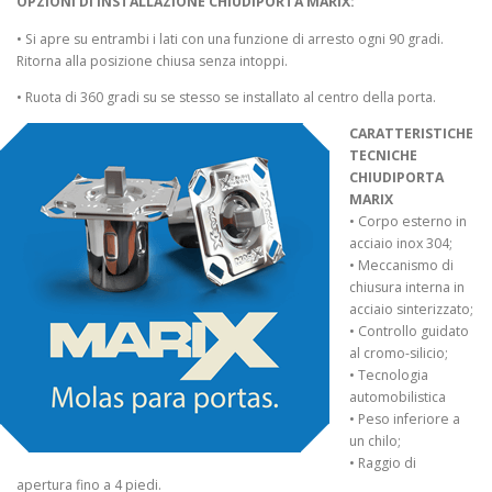
OPZIONI DI INSTALLAZIONE CHIUDIPORTA MARIX:
• Si apre su entrambi i lati con una funzione di arresto ogni 90 gradi.
Ritorna alla posizione chiusa senza intoppi.
• Ruota di 360 gradi su se stesso se installato al centro della porta.
CARATTERISTICHE
TECNICHE
CHIUDIPORTA
MARIX
• Corpo esterno in
acciaio inox 304;
• Meccanismo di
chiusura interna in
acciaio sinterizzato;
• Controllo guidato
al cromo-silicio;
• Tecnologia
automobilistica
• Peso inferiore a
un chilo;
• Raggio di
apertura fino a 4 piedi.