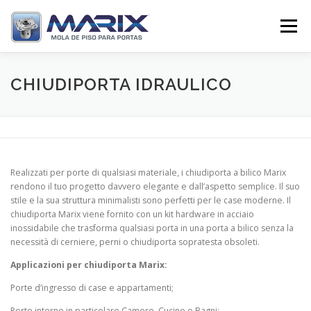
Pular
para
Menu
o
conteúdo
SOBRE
PRODUTOS
TV MARIX
CHIUDIPORTA IDRAULICO
DISTRIBUIDORES
CONTATO
Realizzati per porte di qualsiasi materiale, i chiudiporta a bilico Marix
rendono il tuo progetto davvero elegante e dall’aspetto semplice. Il suo
stile e la sua struttura minimalisti sono perfetti per le case moderne. Il
chiudiporta Marix viene fornito con un kit hardware in acciaio
inossidabile che trasforma qualsiasi porta in una porta a bilico senza la
necessità di cerniere, perni o chiudiporta sopratesta obsoleti.
Applicazioni per chiudiporta Marix:
Porte d’ingresso di case e appartamenti;
Porte interne in particolare Camere, Cucine e Bagni;