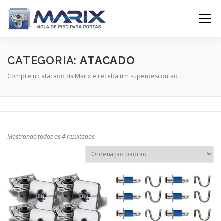
Pular
para
Menu
o
conteúdo
SOBRE
PRODUTOS
TV MARIX
CATEGORIA:
ATACADO
Compre no atacado da Marix e receba um superdescontão
DISTRIBUIDORES
CONTATO
Mostrando todos os 4 resultados