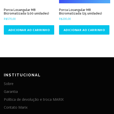
v
4
á
8
Porca Losangular M8
Porca Losangular M8
,
r
Bicromatizada (100 unidades)
Bicromatizada (25 unidades)
0
i
0
R$
570,00
R$
200,00
a
a
s
t
ADICIONAR AO CARRINHO
ADICIONAR AO CARRINHO
v
r
a
a
v
r
é
i
s
a
R
n
$
t
3
.
e
6
s
INSTITUCIONAL
0
.
0
A
Sobre
,
s
0
Garantia
o
0
p
Política de devolução e troca MARIX
ç
Contato Marix
õ
e