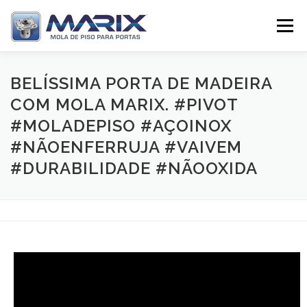
Pular
para
Menu
o
conteúdo
SOBRE
PRODUTOS
TV MARIX
BELÍSSIMA PORTA DE MADEIRA
COM MOLA MARIX. #PIVOT
#MOLADEPISO #AÇOINOX
DISTRIBUIDORES
CONTATO
#NÃOENFERRUJA #VAIVEM
#DURABILIDADE #NÃOOXIDA