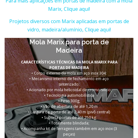
Para mais aplicações em portas de madeira com a mola
Marix, Clique aqui!
Projetos diversos com Marix aplicadas em portas de
vidro, madeira/alumínio, Clique aqui!
Mola Marix para porta de
Madeira
CARACTERÍSTICAS TÉCNICAS DA MOLA MARIX PARA
PORTAS DE MADEIRA
• Corpo externo da mola em aço inox 304;
• Mecanismo interno de fechamento em aço
sinterizado;
• Acionado por mola helicoidal de cromo-silício;
• Tecnologia automobilística
• Peso 300g;
• Vão de abertura de até 1,20 m
• Largura de porta de até 2,40 m (pivô central)
• Suporta portas de
até 250 kg;
• Totalmente blindada;
• Acompanha kit de ferragens também em aço inox (3
peças)