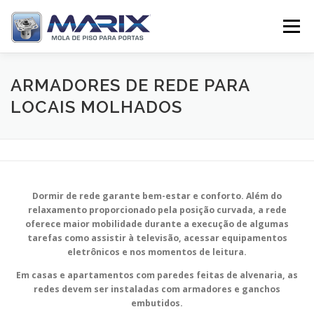
Pular
para
Menu
o
conteúdo
SOBRE
PRODUTOS
TV MARIX
ARMADORES DE REDE PARA
LOCAIS MOLHADOS
DISTRIBUIDORES
CONTATO
Dormir de rede garante bem-estar e conforto. A
lém do
relaxamento proporcionado pela posição curvada, a rede
oferece maior mobilidade durante a execução de algumas
tarefas como assistir à televisão, acessar equipamentos
eletrônicos e nos momentos de leitura.
Em casas e apartamentos com paredes feitas de alvenaria, as
redes devem ser instaladas com armadores e ganchos
embutidos.