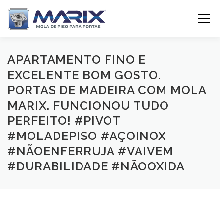
Pular
para
Menu
o
conteúdo
SOBRE
PRODUTOS
TV MARIX
APARTAMENTO FINO E
EXCELENTE BOM GOSTO.
PORTAS DE MADEIRA COM MOLA
DISTRIBUIDORES
CONTATO
MARIX. FUNCIONOU TUDO
PERFEITO! #PIVOT
#MOLADEPISO #AÇOINOX
#NÃOENFERRUJA #VAIVEM
#DURABILIDADE #NÃOOXIDA