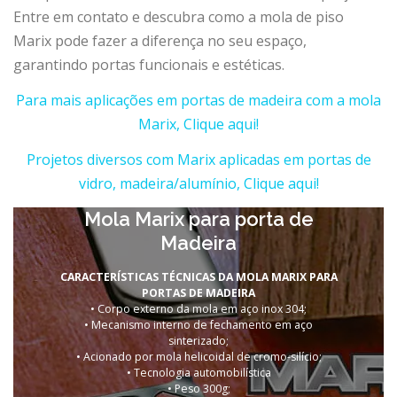
Entre em contato e descubra como a mola de piso
Marix pode fazer a diferença no seu espaço,
garantindo portas funcionais e estéticas.
Para mais aplicações em portas de madeira com a mola
Marix, Clique aqui!
Projetos diversos com Marix aplicadas em portas de
vidro, madeira/alumínio, Clique aqui!
Mola Marix para porta de
Madeira
CARACTERÍSTICAS TÉCNICAS DA MOLA MARIX PARA
PORTAS DE MADEIRA
• Corpo externo da mola em aço inox 304;
• Mecanismo interno de fechamento em aço
sinterizado;
• Acionado por mola helicoidal de cromo-silício;
• Tecnologia automobilística
• Peso 300g;