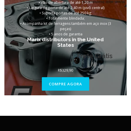
• Vão de abertura de até 1,20 m
• Largura de porta de até 2,40 m (pivô central)
• Suporta portas de
até 250 kg;
• Totalmente blindada;
• Acompanha kit de ferragens também em aço inox (3
peças)
•
5 anos de garantia
Marix distributors in the United
States
Frete Grátis
R$
329,90
COMPRE AGORA